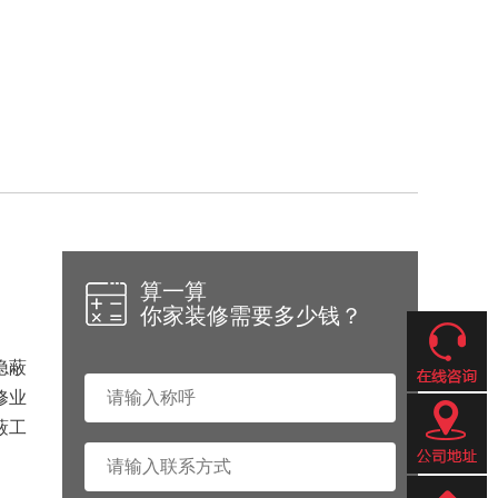
算一算
你家装修需要多少钱？
隐蔽
修业
蔽工